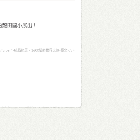
鹿野的龍田國小展出！
m/PandasTaipei">紙貓熊展，1600貓熊世界之旅-臺北</a>