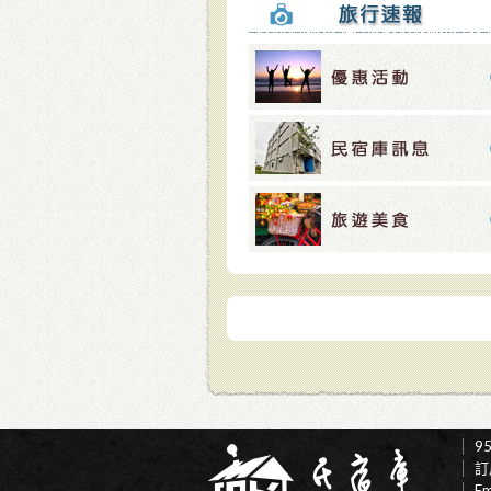
9
訂
E