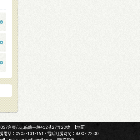
5057台東市志航路一段412巷27弄20號
[
地圖
]
房電話：0905-131-151 / 電話訂房時間：8:00 - 22:00
mail：minsuku.tw@gmail.com
[
聯絡我們
]