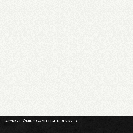
COPYRIGHT © MINSUKU ALL RIGHTS RESERVED.